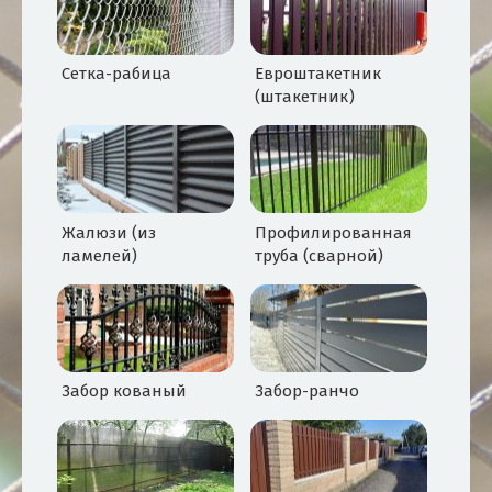
Сетка-рабица
Евроштакетник
(штакетник)
Жалюзи (из
Профилированная
ламелей)
труба (сварной)
Забор кованый
Забор-ранчо