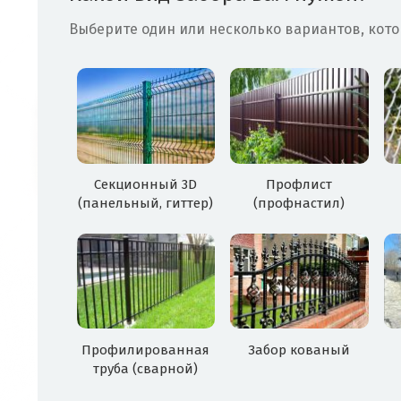
Выберите один или несколько вариантов, кото
Секционный 3D
Профлист
(панельный, гиттер)
(профнастил)
Профилированная
Забор кованый
труба (сварной)