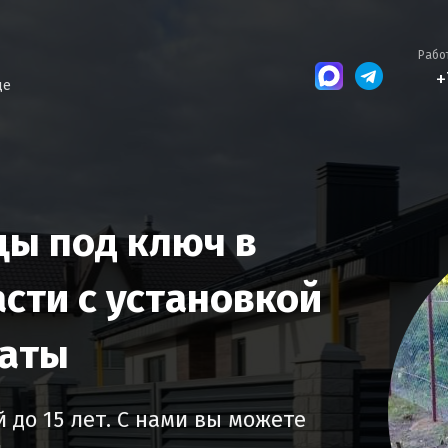
Работ
+
де
цы под ключ в
сти с установкой
латы
 до 15 лет. С нами вы можете